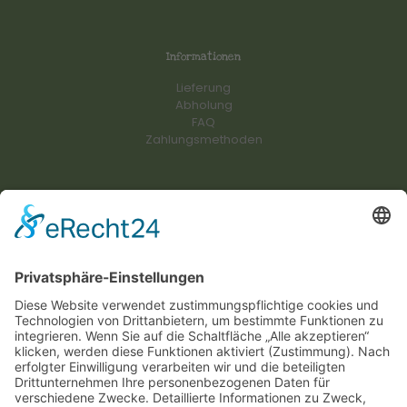
Informationen
Lieferung
Abholung
FAQ
Zahlungsmethoden
Kontakt
+49 (0) 176 721 845 52
Info@derherrgottsbscheisser.de